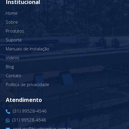
Institucional
Home
Sobre
Produtos
Suporte
Manuais de Instalação
Vídeos
Blog
Contato
Política de privacidade
Atendimento
(31) 99528‑4546‬
(31) 99528-4546
contato@bluebombas.com.br