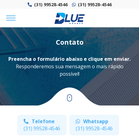
(31) 99528‑4546‬
(31) 99528-4546
Contato
Preencha o formulário abaixo e clique em enviar.
Responderemos sua mensagem o mais rápido
possível!
Telefone
Whatsapp
(31) 99528‑4546‬
(31) 99528-4546